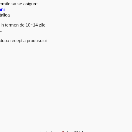
permite sa se asigure
ani
talica
in termen de 10~14 zile
.
l dupa receptia produsului