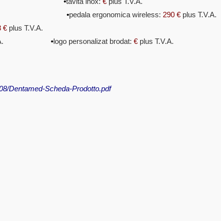
V.A.
•
tavita inox:
€
plus T.V.A.
.V.A.
•
pedala ergonomica wireless:
290
€
plus T.V.A.
 €
plus T.V.A.
 T.V.A.
•
logo personalizat brodat:
€
plus T.V.A.
/08/Dentamed-Scheda-Prodotto.pdf