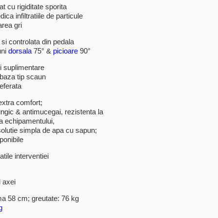
 cu rigiditate sporita
ca infiltratiile de particule
area gri
si controlata din pedala
uni
dorsala
75° &
picioare
90°
i suplimentare
 baza tip scaun
eferata
xtra comfort;
fungic & antimucegai, rezistenta la
a echipamentului,
solutie simpla de apa cu sapun;
ponibile
atile interventiei
l axei
ma 58 cm; greutate: 76 kg
g