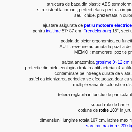
structura de baza din plastic ABS termoformat
si rezistent la impact, perfect etans pentru a impiedi
sau lichide, prezentata in culo
ajustare asigurata de
patru motoare electrice
pentru
inaltime
57~87 cm,
Trendelenburg
15°, secti
pedala de picior ergonomica cu functi
AUT : revenire automata la pozitia de
MEMO : memorare pozitie pr
saltea anatomica
grosime 9~12 cm
e
protectie din piele ecologica tratata antibacterian & anti
contaminare pe intreaga durata de viata 
astfel ca igienizarea periodica se efectueaza doar cu 
multiple variante coloristice dis
tetiera reglabila in functie de particularit
suport role de hartie
optiune de
rotire
180°
in juru
dimensiuni: lungime totala 187 cm, latime maxi
sarcina maxima
:
200 k