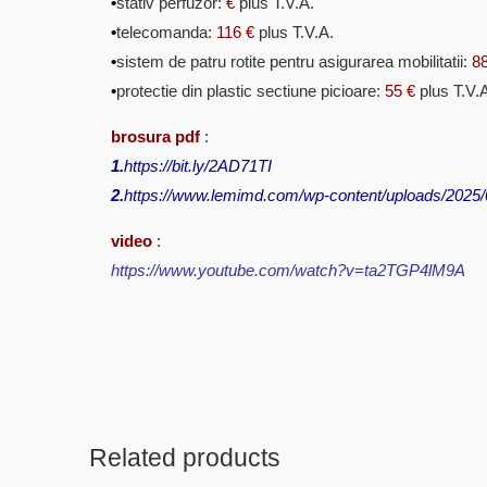
•
stativ perfuzor:
€
plus T.
•
telecomanda:
116 €
plus T
•
sistem de patru rotite pentru asigurarea mobilitatii:
88
•
protectie din plastic sectiune picioare:
55 €
plus
brosura pdf
:
1.
https://bit.ly/2AD71TI
2.
https://www.lemimd.com/wp-content/uploads/2025
video
:
https://www.youtube.com/watch?v=ta2TGP4lM9A
Related products