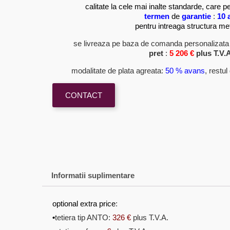
calitate la cele mai inalte standarde, care 
termen
de
garantie
:
10 
pentru intreaga structura me
se livreaza pe baza de comanda personalizata 
pret
:
5 206
€
plus T.V.A
modalitate de plata agreata:
50 % avans
, restu
CONTACT
Informatii suplimentare
optional extra price
:
•
tetiera tip ANTO:
326 €
plus T.V.A.