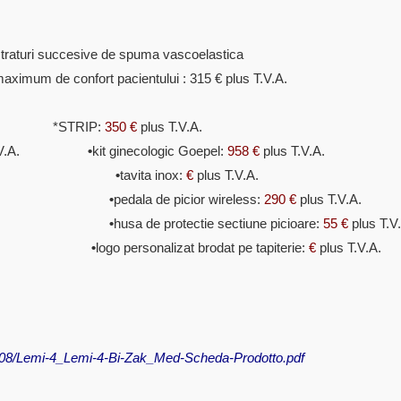
traturi succesive de spuma vascoelastica
maximum de confort pacientului : 315 € plus T.V.A.
V.A. *STRIP:
350 €
plus T.V.A.
s T.V.A.
•
kit ginecologic Goepel:
958 €
plus T.V.A.
V.A.
•
tavita inox:
€
plus T.V.A.
.V.A.
•
pedala de picior wireless:
290 €
plus T.V.A.
.V.A.
•
husa de protectie sectiune picioare:
55 €
plus T.V
T.V.A.
•
logo personalizat brodat pe tapiterie:
€
plus T.V.A.
/08/Lemi-4_Lemi-4-Bi-Zak_Med-Scheda-Prodotto.pdf