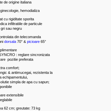
 de origine italiana
a, ginecologie, hemodializa
 cu rigiditate sporita
ca infiltratiile de particule
, gri sau negru
ontrolata din telecomanda
uni
dorsala
70° &
picioare
65°
uplimentare
; SYNCRO : reglare sincronizata
re pozitie preferata
tra comfort;
fungic & antimucegai, rezistenta la
a echipamentului,
solutie simpla de apa cu sapun;
ponibile
oare extensibile
eglabile
ma 62 cm; greutate: 73 kg