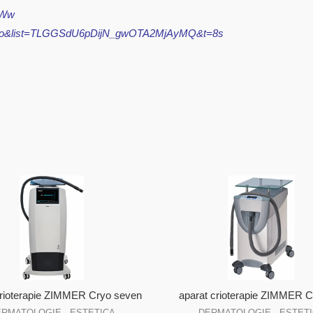
RWw
Wso&list=TLGGSdU6pDijN_gwOTA2MjAyMQ&t=8s
crioterapie ZIMMER Cryo seven
aparat crioterapie ZIMMER C
RMATOLOGIE - ESTETICA
DERMATOLOGIE - ESTET