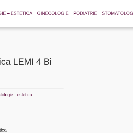
E – ESTETICA
GINECOLOGIE
PODIATRIE
STOMATOLOG
ica LEMI 4 Bi
ologie - estetica
tica