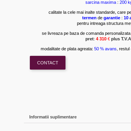
sarcina maxima
:
200 k
calitate la cele mai inalte standarde, care 
termen
de
garantie
:
10 
pentru intreaga structura me
se livreaza pe baza de comanda personalizata 
pret
:
4 310
€
plus T.V.A
modalitate de plata agreata:
50 % avans
,
restul
CONTACT
Informatii suplimentare