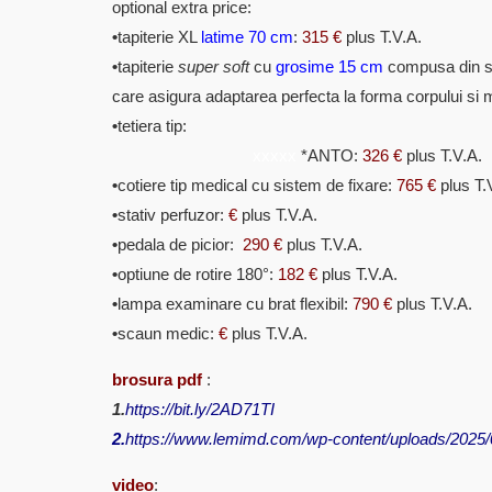
optional extra price:
•
tapiterie
XL
latime 70 cm
:
315 €
plus T.V.A.
•
tapiterie
super soft
cu
grosime 15 cm
compusa din s
care asigura adaptarea perfecta la forma corpului si 
•
tetiera tip:
xxxxx
*ANTO:
326 €
plus T.
•
cotiere tip medical cu sistem de fixare:
765 €
plu
•
stativ perfuzor:
€
plus T.
•
pedala de picior:
290 €
plus T
•
optiune de rotire 180°:
182 €
plus T
•
lampa examinare cu brat flexibil:
790 €
plus 
•
scaun medic:
€
plus T.V.A.
brosura pdf
:
1.
https://bit.ly/2AD71TI
2.
https://www.lemimd.com/wp-content/uploads/2025
video
: