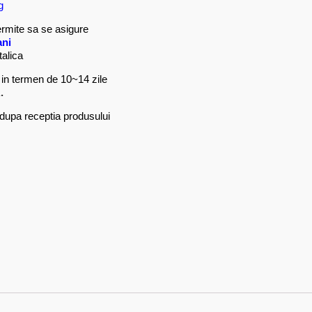
g
permite sa se asigure
ani
talica
in termen de 10~14 zile
.
 dupa receptia produsului