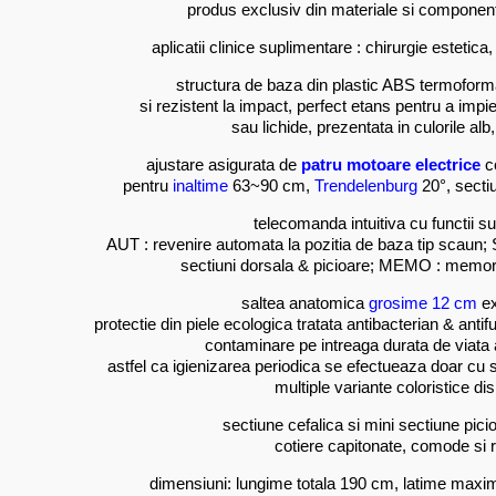
produs exclusiv din materiale si componente
aplicatii clinice suplimentare : chirurgie estetic
structura de baza din plastic ABS termoformat
si rezistent la impact, perfect etans pentru a impiedi
sau lichide, prezentata in culorile alb
ajustare asigurata de
patru motoare electrice
c
pentru
inaltime
63~90 cm,
Trendelenburg
20°, secti
telecomanda intuitiva cu functii s
AUT : revenire automata la pozitia de baza tip scaun
sectiuni dorsala & picioare; MEMO : memora
saltea anatomica
grosime 12 cm
ex
protectie din piele ecologica tratata antibacterian & anti
contaminare pe intreaga durata de viata 
astfel ca igienizarea periodica se efectueaza doar cu 
multiple variante coloristice dis
sectiune cefalica si mini sectiune pici
cotiere capitonate, comode si r
dimensiuni: lungime totala 190 cm, latime maxi