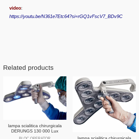
video
:
https://youtu.be/N361e7Etc64?si=rGQ1vFscV7_BDv9C
Related products
lampa scialitica chirurgicala
DERUNGS 130 000 Lux
lampa scialitica chirurgicala
BLOC OPERATOR