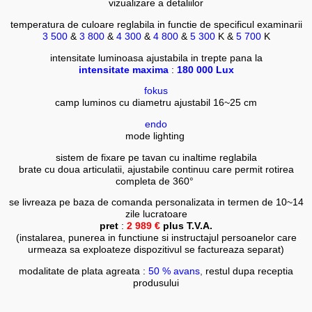
vizualizare a detaliilor
temperatura de culoare reglabila in functie de specificul examinarii
3 500
&
3 800
&
4 300
&
4 800
&
5 300
K &
5 700
K
intensitate luminoasa ajustabila in trepte pana la
intensitate maxima
:
180 000 Lux
fokus
camp luminos cu diametru ajustabil 16~25 cm
endo
mode lighting
sistem de fixare pe tavan cu inaltime reglabila
brate cu doua articulatii, ajustabile continuu care permit rotirea
completa de 360°
se livreaza pe baza de comanda personalizata in termen de 10~14
zile lucratoare
pret
:
2 989
€
plus T.V.A.
(instalarea, punerea in functiune si instructajul persoanelor care
urmeaza sa exploateze dispozitivul se factureaza separat)
modalitate de plata agreata :
50 % avans
,
restul dupa receptia
produsului