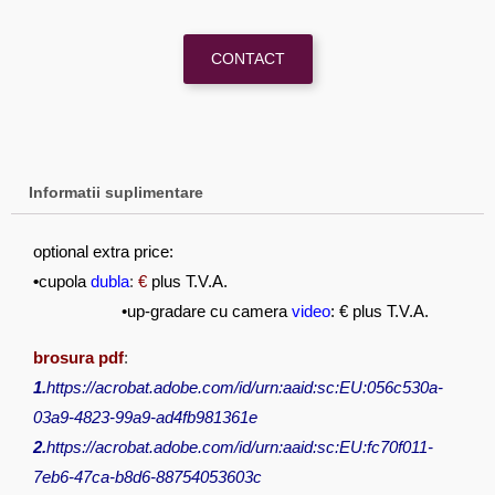
CONTACT
Informatii suplimentare
optional extra price:
•
cupola
dubla
:
€
plus T.V.A.
•up-gradare cu camera
video
: € plus T.V.A.
brosura pdf
:
1.
https://acrobat.adobe.com/id/urn:aaid:sc:EU:056c530a-
03a9-4823-99a9-ad4fb981361e
2.
https://acrobat.adobe.com/id/urn:aaid:sc:EU:fc70f011-
7eb6-47ca-b8d6-88754053603c