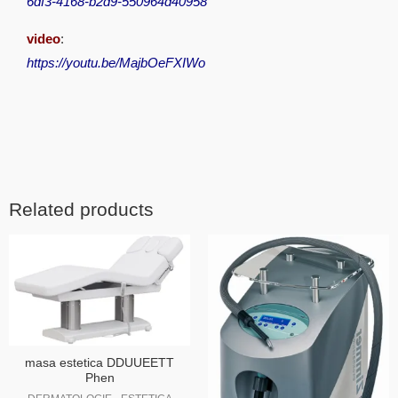
6df3-4168-b2d9-550964d40958
video
:
https://youtu.be/MajbOeFXIWo
Related products
masa estetica DDUUEETT
Phen