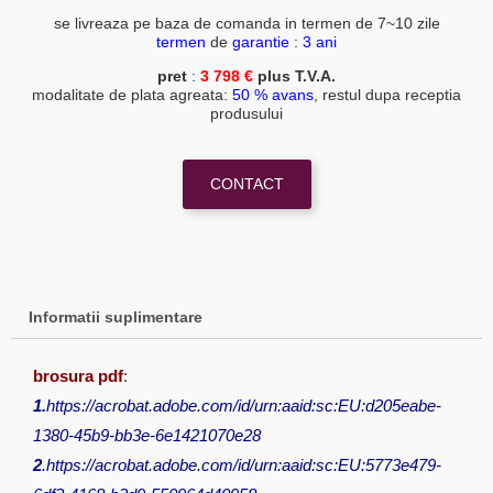
se livreaza pe baza de comanda in termen de 7~10 zile
termen
de
garantie
:
3 ani
pret
:
3 798
€
plus T.V.A.
modalitate de plata agreata:
50 % avans
, restul dupa receptia
produsului
CONTACT
Informatii suplimentare
brosura pdf
:
1.
https://acrobat.adobe.com/id/urn:aaid:sc:EU:d205eabe-
1380-45b9-bb3e-6e1421070e28
2
.
https://acrobat.adobe.com/id/urn:aaid:sc:EU:5773e479-