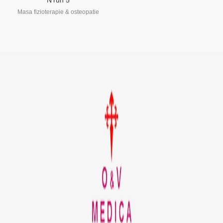
N’run 5
Masa fizioterapie & osteopatie