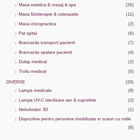
Masa estetica & masaj & spa
(26)
Masa fizioterapie & osteopatie
(11)
Masa chiropractica
(2)
Pat spital
(6)
Brancarda transport pacienti
(7)
Brancarda spalare pacienti
(4)
Dulap medical
(2)
Troliu medical
(5)
DIVERSE
(20)
Lampa medicala
(9)
Lampa UV-C sterilizare aer & suprafete
(2)
Nebulizator 3D
(1)
Dispozitive pentru persoane imobilizate in scaun cu rotile
(8)