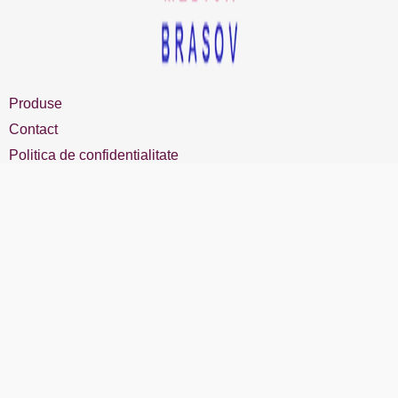
Produse
Contact
Politica de confidentialitate
Politica cookies
Masa chirurgicala
+40 722 304 794
office@ov-medica.ro
Copyright @ OV MEDICA | ALL RIGHTS RESERVED Designed &
Developed by
WEDEV IT