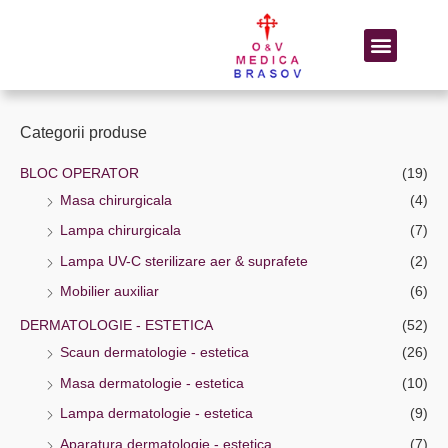
BLOC OPERATOR
DERMATOLOGIE – ESTETICA
Categorii produse
BLOC OPERATOR
(19)
Masa chirurgicala
(4)
Lampa chirurgicala
(7)
Lampa UV-C sterilizare aer & suprafete
(2)
Mobilier auxiliar
(6)
DERMATOLOGIE - ESTETICA
(52)
Scaun dermatologie - estetica
(26)
Masa dermatologie - estetica
(10)
Lampa dermatologie - estetica
(9)
Aparatura dermatologie - estetica
(7)